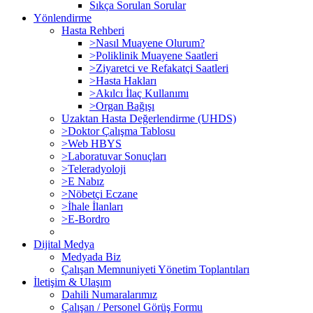
Sıkça Sorulan Sorular
Yönlendirme
Hasta Rehberi
>Nasıl Muayene Olurum?
>Poliklinik Muayene Saatleri
>Ziyaretci ve Refakatçi Saatleri
>Hasta Hakları
>Akılcı İlaç Kullanımı
>Organ Bağışı
Uzaktan Hasta Değerlendirme (UHDS)
>Doktor Çalışma Tablosu
>Web HBYS
>Laboratuvar Sonuçları
>Teleradyoloji
>E Nabız
>Nöbetçi Eczane
>İhale İlanları
>E-Bordro
Dijital Medya
Medyada Biz
Çalışan Memnuniyeti Yönetim Toplantıları
İletişim & Ulaşım
Dahili Numaralarımız
Çalışan / Personel Görüş Formu