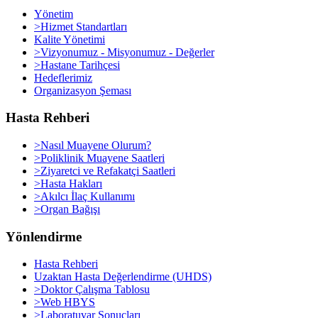
Yönetim
>Hizmet Standartları
Kalite Yönetimi
>Vizyonumuz - Misyonumuz - Değerler
>Hastane Tarihçesi
Hedeflerimiz
Organizasyon Şeması
Hasta Rehberi
>Nasıl Muayene Olurum?
>Poliklinik Muayene Saatleri
>Ziyaretci ve Refakatçi Saatleri
>Hasta Hakları
>Akılcı İlaç Kullanımı
>Organ Bağışı
Yönlendirme
Hasta Rehberi
Uzaktan Hasta Değerlendirme (UHDS)
>Doktor Çalışma Tablosu
>Web HBYS
>Laboratuvar Sonuçları