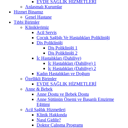
EVDE SAĞLIK HİZMETLERİ
Anlaşmalı Kurumlar
Hizmet Binamız
Genel Hastane
Tıbbi Birimler
Kliniklerimiz
Acil Servis
Çocuk Sağlığı Ve Hastalıkları Polikliniği
Diş Polikliniği
Diş Polikliniği 1
Diş Polikliniği 2
İç Hastalıkları (Dahiliye)
İç Hastalıkları (Dahiliye) 1
İç Hastalıkları (Dahiliye) 2
Kadın Hastalıkları ve Doğum
Özellikli Birimler
EVDE SAĞLIK HİZMETLERİ
Anne & Bebek
Anne Dostu ve Bebek Dostu
Anne Sütünün Önemi ve Başarılı Emzirme
Eğitimi
Acil Sağlık Hizmetleri
Klinik Hakkında
Nasıl Gidilir?
Doktor Çalışma Programı