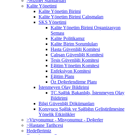
>Hizmet Standartları
Kalite Yönetimi
Kalite Yönetim Birimi
Kalite Yönetim Birimi Çalışmaları
SKS Yönetimi
Kalite Yönetim Birimi Organizasyon
Şeması
Kalite Politikamız
Kalite Birim Sorumluları
Hasta Güvenliği Komitesi
Çalışan Güvenliği Komitesi
Tesis Güvenliği Komitesi
Eğitim Yönetim Komitesi
Enfeksiyon Komitesi
Eğitim Planı
Öz Değerlendirme Planı
İstenmeyen Olay Bildirimi
TC.Sağlık Bakanlığı, İstenmeyen Olay
Bildirimi
Bilgi Güvenliği Dökümanları
Koruyucu Sağlık ve Sağlığın Geliştirilmesine
Yönelik Etkinlikler
>Vizyonumuz - Misyonumuz - Değerler
>Hastane Tarihçesi
Hedeflerimiz