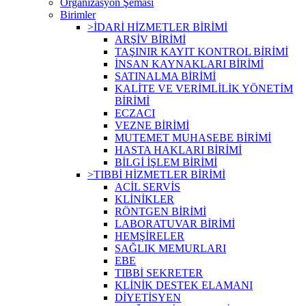
Organizasyon Şeması
Birimler
>İDARİ HİZMETLER BİRİMİ
ARŞİV BİRİMİ
TAŞINIR KAYIT KONTROL BİRİMİ
İNSAN KAYNAKLARI BİRİMİ
SATINALMA BİRİMİ
KALİTE VE VERİMLİLİK YÖNETİM
BİRİMİ
ECZACI
VEZNE BİRİMİ
MUTEMET MUHASEBE BİRİMİ
HASTA HAKLARI BİRİMİ
BİLGİ İŞLEM BİRİMİ
>TIBBİ HİZMETLER BİRİMİ
ACİL SERVİS
KLİNİKLER
RÖNTGEN BİRİMİ
LABORATUVAR BİRİMİ
HEMŞİRELER
SAĞLIK MEMURLARI
EBE
TIBBİ SEKRETER
KLİNİK DESTEK ELAMANI
DİYETİSYEN