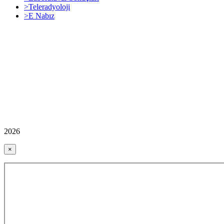
>Teleradyoloji
>E Nabız
2026
×