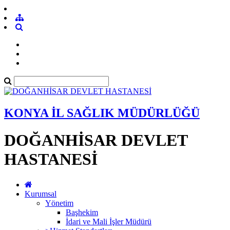
KONYA İL SAĞLIK MÜDÜRLÜĞÜ
DOĞANHİSAR DEVLET
HASTANESİ
Kurumsal
Yönetim
Başhekim
İdari ve Mali İşler Müdürü