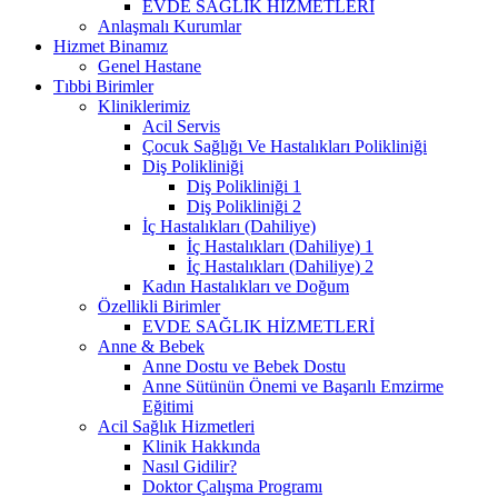
EVDE SAĞLIK HİZMETLERİ
Anlaşmalı Kurumlar
Hizmet Binamız
Genel Hastane
Tıbbi Birimler
Kliniklerimiz
Acil Servis
Çocuk Sağlığı Ve Hastalıkları Polikliniği
Diş Polikliniği
Diş Polikliniği 1
Diş Polikliniği 2
İç Hastalıkları (Dahiliye)
İç Hastalıkları (Dahiliye) 1
İç Hastalıkları (Dahiliye) 2
Kadın Hastalıkları ve Doğum
Özellikli Birimler
EVDE SAĞLIK HİZMETLERİ
Anne & Bebek
Anne Dostu ve Bebek Dostu
Anne Sütünün Önemi ve Başarılı Emzirme
Eğitimi
Acil Sağlık Hizmetleri
Klinik Hakkında
Nasıl Gidilir?
Doktor Çalışma Programı