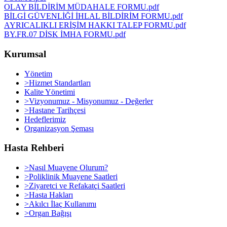
OLAY BİLDİRİM MÜDAHALE FORMU.pdf
BİLGİ GÜVENLİĞİ İHLAL BİLDİRİM FORMU.pdf
AYRICALIKLI ERİŞİM HAKKI TALEP FORMU.pdf
BY.FR.07 DİSK İMHA FORMU.pdf
Kurumsal
Yönetim
>Hizmet Standartları
Kalite Yönetimi
>Vizyonumuz - Misyonumuz - Değerler
>Hastane Tarihçesi
Hedeflerimiz
Organizasyon Şeması
Hasta Rehberi
>Nasıl Muayene Olurum?
>Poliklinik Muayene Saatleri
>Ziyaretci ve Refakatçi Saatleri
>Hasta Hakları
>Akılcı İlaç Kullanımı
>Organ Bağışı