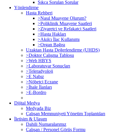
Sıkça Sorulan Sorular
Yönlendirme
Hasta Rehberi
>Nasıl Muayene Olurum?
>Poliklinik Muayene Saatleri
>Ziyaretci ve Refakatçi Saatleri
>Hasta Hakları
>Akılcı İlaç Kullanımı
>Organ Bağışı
Uzaktan Hasta Değerlendirme (UHDS)
>Doktor Çalışma Tablosu
>Web HBYS
>Laboratuvar Sonuçları
>Teleradyoloji
>E Nabız
>Nöbetçi Eczane
>İhale İlanları
>E-Bordro
Dijital Medya
Medyada Biz
Çalışan Memnuniyeti Yönetim Toplantıları
İletişim & Ulaşım
Dahili Numaralarımız
Çalışan / Personel Görüş Formu