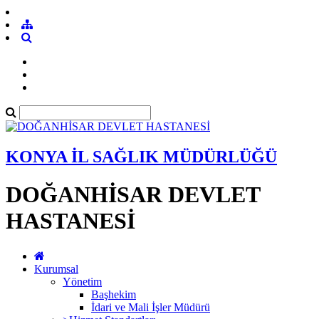
KONYA İL SAĞLIK MÜDÜRLÜĞÜ
DOĞANHİSAR DEVLET
HASTANESİ
Kurumsal
Yönetim
Başhekim
İdari ve Mali İşler Müdürü