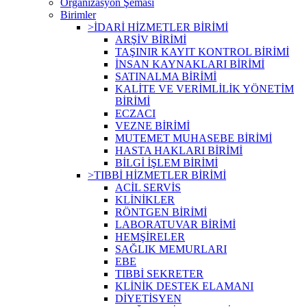
Organizasyon Şeması
Birimler
>İDARİ HİZMETLER BİRİMİ
ARŞİV BİRİMİ
TAŞINIR KAYIT KONTROL BİRİMİ
İNSAN KAYNAKLARI BİRİMİ
SATINALMA BİRİMİ
KALİTE VE VERİMLİLİK YÖNETİM
BİRİMİ
ECZACI
VEZNE BİRİMİ
MUTEMET MUHASEBE BİRİMİ
HASTA HAKLARI BİRİMİ
BİLGİ İŞLEM BİRİMİ
>TIBBİ HİZMETLER BİRİMİ
ACİL SERVİS
KLİNİKLER
RÖNTGEN BİRİMİ
LABORATUVAR BİRİMİ
HEMŞİRELER
SAĞLIK MEMURLARI
EBE
TIBBİ SEKRETER
KLİNİK DESTEK ELAMANI
DİYETİSYEN