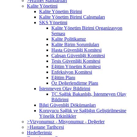
>Hizmet Standartları
Kalite Yönetimi
Kalite Yönetim Birimi
Kalite Yönetim Birimi Çalışmaları
SKS Yönetimi
Kalite Yönetim Birimi Organizasyon
Şeması
Kalite Politikamız
Kalite Birim Sorumluları
Hasta Güvenliği Komitesi
Çalışan Güvenliği Komitesi
Tesis Güvenliği Komitesi
Eğitim Yönetim Komitesi
Enfeksiyon Komitesi
Eğitim Planı
Öz Değerlendirme Planı
İstenmeyen Olay Bildirimi
TC.Sağlık Bakanlığı, İstenmeyen Olay
Bildirimi
Bilgi Güvenliği Dökümanları
Koruyucu Sağlık ve Sağlığın Geliştirilmesine
Yönelik Etkinlikler
>Vizyonumuz - Misyonumuz - Değerler
>Hastane Tarihçesi
Hedeflerimiz