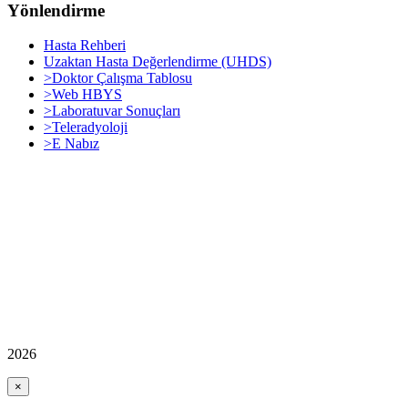
Yönlendirme
Hasta Rehberi
Uzaktan Hasta Değerlendirme (UHDS)
>Doktor Çalışma Tablosu
>Web HBYS
>Laboratuvar Sonuçları
>Teleradyoloji
>E Nabız
2026
×