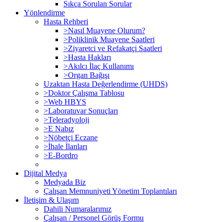
Sıkça Sorulan Sorular
Yönlendirme
Hasta Rehberi
>Nasıl Muayene Olurum?
>Poliklinik Muayene Saatleri
>Ziyaretci ve Refakatçi Saatleri
>Hasta Hakları
>Akılcı İlaç Kullanımı
>Organ Bağışı
Uzaktan Hasta Değerlendirme (UHDS)
>Doktor Çalışma Tablosu
>Web HBYS
>Laboratuvar Sonuçları
>Teleradyoloji
>E Nabız
>Nöbetçi Eczane
>İhale İlanları
>E-Bordro
Dijital Medya
Medyada Biz
Çalışan Memnuniyeti Yönetim Toplantıları
İletişim & Ulaşım
Dahili Numaralarımız
Çalışan / Personel Görüş Formu