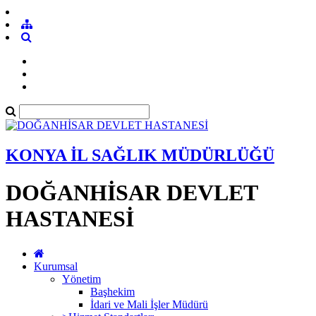
KONYA İL SAĞLIK MÜDÜRLÜĞÜ
DOĞANHİSAR DEVLET
HASTANESİ
Kurumsal
Yönetim
Başhekim
İdari ve Mali İşler Müdürü