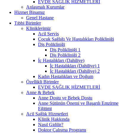
EVDE SAĞLIK HİZMETLERİ
Anlaşmalı Kurumlar
Hizmet Binamız
Genel Hastane
Tıbbi Birimler
Kliniklerimiz
Acil Servis
Çocuk Sağlığı Ve Hastalıkları Polikliniği
Diş Polikliniği
Diş Polikliniği 1
Diş Polikliniği 2
İç Hastalıkları (Dahiliye)
İç Hastalıkları (Dahiliye) 1
İç Hastalıkları (Dahiliye) 2
Kadın Hastalıkları ve Doğum
Özellikli Birimler
EVDE SAĞLIK HİZMETLERİ
Anne & Bebek
Anne Dostu ve Bebek Dostu
Anne Sütünün Önemi ve Başarılı Emzirme
Eğitimi
Acil Sağlık Hizmetleri
Klinik Hakkında
Nasıl Gidilir?
Doktor Çalışma Programı