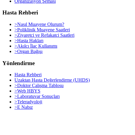
Organizasyon Şeması
Hasta Rehberi
>Nasıl Muayene Olurum?
>Poliklinik Muayene Saatleri
>Ziyaretci ve Refakatçi Saatleri
>Hasta Hakları
>Akılcı İlaç Kullanımı
>Organ Bağışı
Yönlendirme
Hasta Rehberi
Uzaktan Hasta Değerlendirme (UHDS)
>Doktor Çalışma Tablosu
>Web HBYS
>Laboratuvar Sonuçları
>Teleradyoloji
>E Nabız