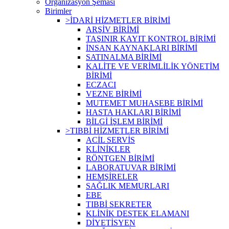
Organizasyon Şeması
Birimler
>İDARİ HİZMETLER BİRİMİ
ARŞİV BİRİMİ
TAŞINIR KAYIT KONTROL BİRİMİ
İNSAN KAYNAKLARI BİRİMİ
SATINALMA BİRİMİ
KALİTE VE VERİMLİLİK YÖNETİM
BİRİMİ
ECZACI
VEZNE BİRİMİ
MUTEMET MUHASEBE BİRİMİ
HASTA HAKLARI BİRİMİ
BİLGİ İŞLEM BİRİMİ
>TIBBİ HİZMETLER BİRİMİ
ACİL SERVİS
KLİNİKLER
RÖNTGEN BİRİMİ
LABORATUVAR BİRİMİ
HEMŞİRELER
SAĞLIK MEMURLARI
EBE
TIBBİ SEKRETER
KLİNİK DESTEK ELAMANI
DİYETİSYEN