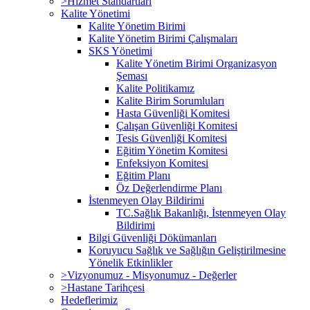
>Hizmet Standartları
Kalite Yönetimi
Kalite Yönetim Birimi
Kalite Yönetim Birimi Çalışmaları
SKS Yönetimi
Kalite Yönetim Birimi Organizasyon
Şeması
Kalite Politikamız
Kalite Birim Sorumluları
Hasta Güvenliği Komitesi
Çalışan Güvenliği Komitesi
Tesis Güvenliği Komitesi
Eğitim Yönetim Komitesi
Enfeksiyon Komitesi
Eğitim Planı
Öz Değerlendirme Planı
İstenmeyen Olay Bildirimi
TC.Sağlık Bakanlığı, İstenmeyen Olay
Bildirimi
Bilgi Güvenliği Dökümanları
Koruyucu Sağlık ve Sağlığın Geliştirilmesine
Yönelik Etkinlikler
>Vizyonumuz - Misyonumuz - Değerler
>Hastane Tarihçesi
Hedeflerimiz