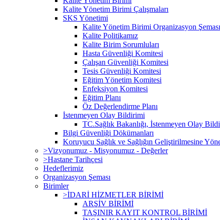
Kalite Yönetim Birimi
Kalite Yönetim Birimi Çalışmaları
SKS Yönetimi
Kalite Yönetim Birimi Organizasyon Şemas
Kalite Politikamız
Kalite Birim Sorumluları
Hasta Güvenliği Komitesi
Çalışan Güvenliği Komitesi
Tesis Güvenliği Komitesi
Eğitim Yönetim Komitesi
Enfeksiyon Komitesi
Eğitim Planı
Öz Değerlendirme Planı
İstenmeyen Olay Bildirimi
TC.Sağlık Bakanlığı, İstenmeyen Olay Bildi
Bilgi Güvenliği Dökümanları
Koruyucu Sağlık ve Sağlığın Geliştirilmesine Yönel
>Vizyonumuz - Misyonumuz - Değerler
>Hastane Tarihçesi
Hedeflerimiz
Organizasyon Şeması
Birimler
>İDARİ HİZMETLER BİRİMİ
ARŞİV BİRİMİ
TAŞINIR KAYIT KONTROL BİRİMİ