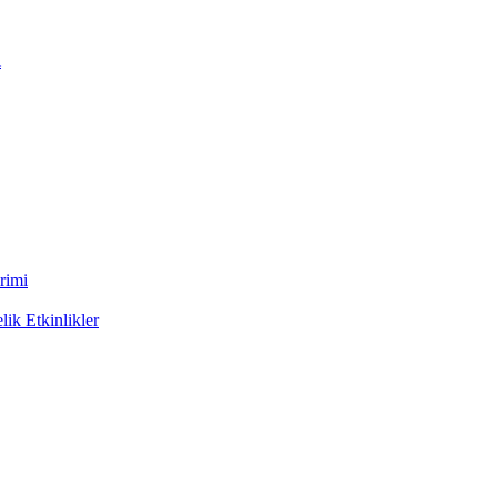
ı
rimi
ik Etkinlikler