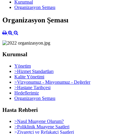
Kurumsal
Organizasyon Şeması
Organizasyon Şeması
Kurumsal
Yönetim
>Hizmet Standartları
Kalite Yönetimi
>Vizyonumuz - Misyonumuz - Değerler
>Hastane Tarihçesi
Hedeflerimiz
Organizasyon Şeması
Hasta Rehberi
>Nasıl Muayene Olurum?
>Poliklinik Muayene Saatleri
>Ziyaretci ve Refakatçi Saatleri