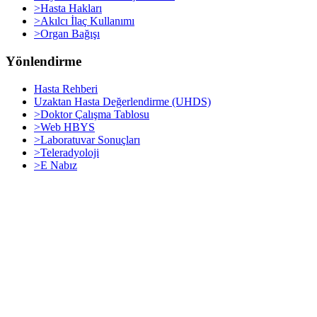
>Hasta Hakları
>Akılcı İlaç Kullanımı
>Organ Bağışı
Yönlendirme
Hasta Rehberi
Uzaktan Hasta Değerlendirme (UHDS)
>Doktor Çalışma Tablosu
>Web HBYS
>Laboratuvar Sonuçları
>Teleradyoloji
>E Nabız