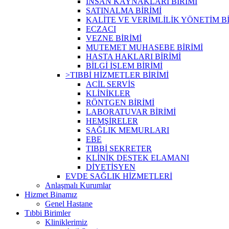
İNSAN KAYNAKLARI BİRİMİ
SATINALMA BİRİMİ
KALİTE VE VERİMLİLİK YÖNETİM Bİ
ECZACI
VEZNE BİRİMİ
MUTEMET MUHASEBE BİRİMİ
HASTA HAKLARI BİRİMİ
BİLGİ İŞLEM BİRİMİ
>TIBBİ HİZMETLER BİRİMİ
ACİL SERVİS
KLİNİKLER
RÖNTGEN BİRİMİ
LABORATUVAR BİRİMİ
HEMŞİRELER
SAĞLIK MEMURLARI
EBE
TIBBİ SEKRETER
KLİNİK DESTEK ELAMANI
DİYETİSYEN
EVDE SAĞLIK HİZMETLERİ
Anlaşmalı Kurumlar
Hizmet Binamız
Genel Hastane
Tıbbi Birimler
Kliniklerimiz