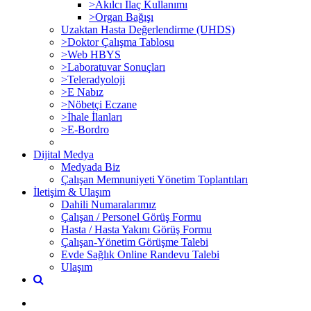
>Akılcı İlaç Kullanımı
>Organ Bağışı
Uzaktan Hasta Değerlendirme (UHDS)
>Doktor Çalışma Tablosu
>Web HBYS
>Laboratuvar Sonuçları
>Teleradyoloji
>E Nabız
>Nöbetçi Eczane
>İhale İlanları
>E-Bordro
Dijital Medya
Medyada Biz
Çalışan Memnuniyeti Yönetim Toplantıları
İletişim & Ulaşım
Dahili Numaralarımız
Çalışan / Personel Görüş Formu
Hasta / Hasta Yakını Görüş Formu
Çalışan-Yönetim Görüşme Talebi
Evde Sağlık Online Randevu Talebi
Ulaşım