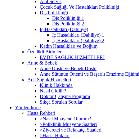
Acil Servis
Çocuk Sağlığı Ve Hastalıkları Polikliniği
Diş Polikliniği
Diş Polikliniği 1
Diş Polikliniği 2
İç Hastalıkları (Dahiliye)
İç Hastalıkları (Dahiliye) 1
İç Hastalıkları (Dahiliye) 2
Kadın Hastalıkları ve Doğum
Özellikli Birimler
EVDE SAĞLIK HİZMETLERİ
Anne & Bebek
Anne Dostu ve Bebek Dostu
Anne Sütünün Önemi ve Başarılı Emzirme Eğitim
Acil Sağlık Hizmetleri
Klinik Hakkında
Nasıl Gidilir?
Doktor Çalışma Programı
Sıkça Sorulan Sorular
Yönlendirme
Hasta Rehberi
>Nasıl Muayene Olurum?
>Poliklinik Muayene Saatleri
>Ziyaretci ve Refakatçi Saatleri
>Hasta Hakları