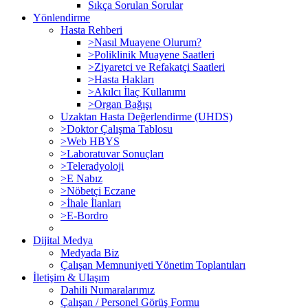
Sıkça Sorulan Sorular
Yönlendirme
Hasta Rehberi
>Nasıl Muayene Olurum?
>Poliklinik Muayene Saatleri
>Ziyaretci ve Refakatçi Saatleri
>Hasta Hakları
>Akılcı İlaç Kullanımı
>Organ Bağışı
Uzaktan Hasta Değerlendirme (UHDS)
>Doktor Çalışma Tablosu
>Web HBYS
>Laboratuvar Sonuçları
>Teleradyoloji
>E Nabız
>Nöbetçi Eczane
>İhale İlanları
>E-Bordro
Dijital Medya
Medyada Biz
Çalışan Memnuniyeti Yönetim Toplantıları
İletişim & Ulaşım
Dahili Numaralarımız
Çalışan / Personel Görüş Formu