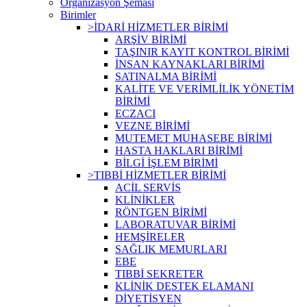
Organizasyon Şeması
Birimler
>İDARİ HİZMETLER BİRİMİ
ARŞİV BİRİMİ
TAŞINIR KAYIT KONTROL BİRİMİ
İNSAN KAYNAKLARI BİRİMİ
SATINALMA BİRİMİ
KALİTE VE VERİMLİLİK YÖNETİM
BİRİMİ
ECZACI
VEZNE BİRİMİ
MUTEMET MUHASEBE BİRİMİ
HASTA HAKLARI BİRİMİ
BİLGİ İŞLEM BİRİMİ
>TIBBİ HİZMETLER BİRİMİ
ACİL SERVİS
KLİNİKLER
RÖNTGEN BİRİMİ
LABORATUVAR BİRİMİ
HEMŞİRELER
SAĞLIK MEMURLARI
EBE
TIBBİ SEKRETER
KLİNİK DESTEK ELAMANI
DİYETİSYEN