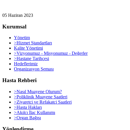
05 Haziran 2023
Kurumsal
Yönetim
>Hizmet Standartları
Kalite Yönetimi
>Vizyonumuz - Misyonumuz - Değerler
>Hastane Tarihçesi
Hedeflerimiz
Organizasyon Şeması
Hasta Rehberi
>Nasıl Muayene Olurum?
>Poliklinik Muayene Saatleri
>Ziyaretci ve Refakatçi Saatleri
>Hasta Hakları
>Akılcı İlaç Kullanımı
>Organ Bağışı
Yönlendirme