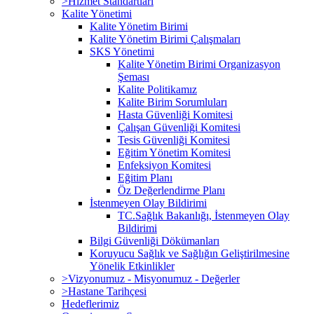
>Hizmet Standartları
Kalite Yönetimi
Kalite Yönetim Birimi
Kalite Yönetim Birimi Çalışmaları
SKS Yönetimi
Kalite Yönetim Birimi Organizasyon
Şeması
Kalite Politikamız
Kalite Birim Sorumluları
Hasta Güvenliği Komitesi
Çalışan Güvenliği Komitesi
Tesis Güvenliği Komitesi
Eğitim Yönetim Komitesi
Enfeksiyon Komitesi
Eğitim Planı
Öz Değerlendirme Planı
İstenmeyen Olay Bildirimi
TC.Sağlık Bakanlığı, İstenmeyen Olay
Bildirimi
Bilgi Güvenliği Dökümanları
Koruyucu Sağlık ve Sağlığın Geliştirilmesine
Yönelik Etkinlikler
>Vizyonumuz - Misyonumuz - Değerler
>Hastane Tarihçesi
Hedeflerimiz