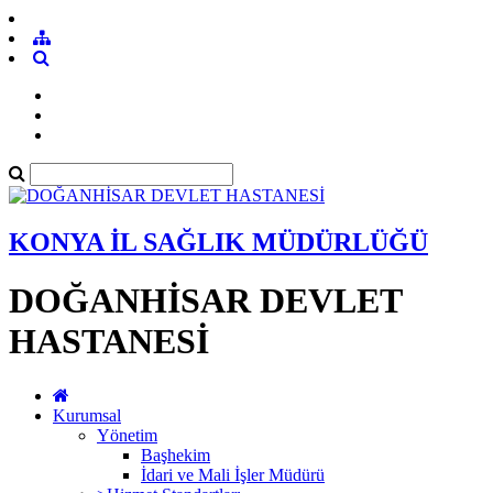
KONYA İL SAĞLIK MÜDÜRLÜĞÜ
DOĞANHİSAR DEVLET
HASTANESİ
Kurumsal
Yönetim
Başhekim
İdari ve Mali İşler Müdürü