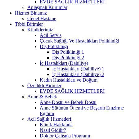
EVDE SAĞLIK HİZMETLERİ
Anlaşmalı Kurumlar
Hizmet Binamız
Genel Hastane
Tıbbi Birimler
Kliniklerimiz
Acil Servis
Çocuk Sağlığı Ve Hastalıkları Polikliniği
Diş Polikliniği
Diş Polikliniği 1
Diş Polikliniği 2
İç Hastalıkları (Dahiliye)
İç Hastalıkları (Dahiliye) 1
İç Hastalıkları (Dahiliye) 2
Kadın Hastalıkları ve Doğum
Özellikli Birimler
EVDE SAĞLIK HİZMETLERİ
Anne & Bebek
Anne Dostu ve Bebek Dostu
Anne Sütünün Önemi ve Başarılı Emzirme
Eğitimi
Acil Sağlık Hizmetleri
Klinik Hakkında
Nasıl Gidilir?
Doktor Çalışma Programı