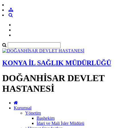
KONYA İL SAĞLIK MÜDÜRLÜĞÜ
DOĞANHİSAR DEVLET
HASTANESİ
Kurumsal
Yönetim
Başhekim
İdari ve Mali İşler Müdürü