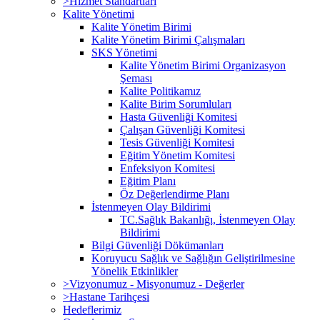
>Hizmet Standartları
Kalite Yönetimi
Kalite Yönetim Birimi
Kalite Yönetim Birimi Çalışmaları
SKS Yönetimi
Kalite Yönetim Birimi Organizasyon
Şeması
Kalite Politikamız
Kalite Birim Sorumluları
Hasta Güvenliği Komitesi
Çalışan Güvenliği Komitesi
Tesis Güvenliği Komitesi
Eğitim Yönetim Komitesi
Enfeksiyon Komitesi
Eğitim Planı
Öz Değerlendirme Planı
İstenmeyen Olay Bildirimi
TC.Sağlık Bakanlığı, İstenmeyen Olay
Bildirimi
Bilgi Güvenliği Dökümanları
Koruyucu Sağlık ve Sağlığın Geliştirilmesine
Yönelik Etkinlikler
>Vizyonumuz - Misyonumuz - Değerler
>Hastane Tarihçesi
Hedeflerimiz