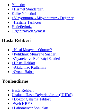
Yönetim
>Hizmet Standartları
Kalite Yönetimi
>Vizyonumuz - Misyonumuz - Değerler
>Hastane Tarihçesi
Hedeflerimiz
Organizasyon Şeması
Hasta Rehberi
>Nasıl Muayene Olurum?
>Poliklinik Muayene Saatleri
>Ziyaretci ve Refakatçi Saatleri
>Hasta Hakları
>Akılcı İlaç Kullanımı
>Organ Bağışı
Yönlendirme
Hasta Rehberi
Uzaktan Hasta Değerlendirme (UHDS)
>Doktor Çalışma Tablosu
>Web HBYS
>Laboratuvar Sonuçları