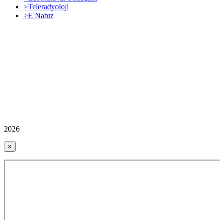
>Teleradyoloji
>E Nabız
2026
×