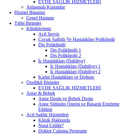
EVDE SAĞLIK HİZMETLERİ
Anlaşmalı Kurumlar
Hizmet Binamız
Genel Hastane
Tıbbi Birimler
Kliniklerimiz
Acil Servis
Çocuk Sağlığı Ve Hastalıkları Polikliniği
Diş Polikliniği
Diş Polikliniği 1
Diş Polikliniği 2
İç Hastalıkları (Dahiliye)
İç Hastalıkları (Dahiliye) 1
İç Hastalıkları (Dahiliye) 2
Kadın Hastalıkları ve Doğum
Özellikli Birimler
EVDE SAĞLIK HİZMETLERİ
Anne & Bebek
Anne Dostu ve Bebek Dostu
Anne Sütünün Önemi ve Başarılı Emzirme
Eğitimi
Acil Sağlık Hizmetleri
Klinik Hakkında
Nasıl Gidilir?
Doktor Çalışma Programı