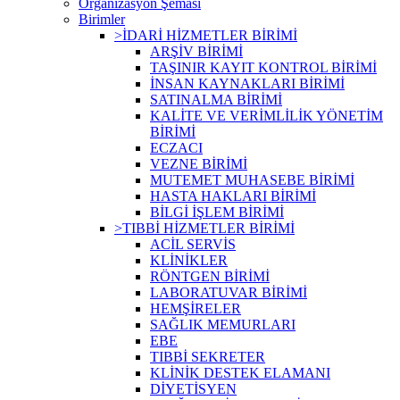
Organizasyon Şeması
Birimler
>İDARİ HİZMETLER BİRİMİ
ARŞİV BİRİMİ
TAŞINIR KAYIT KONTROL BİRİMİ
İNSAN KAYNAKLARI BİRİMİ
SATINALMA BİRİMİ
KALİTE VE VERİMLİLİK YÖNETİM
BİRİMİ
ECZACI
VEZNE BİRİMİ
MUTEMET MUHASEBE BİRİMİ
HASTA HAKLARI BİRİMİ
BİLGİ İŞLEM BİRİMİ
>TIBBİ HİZMETLER BİRİMİ
ACİL SERVİS
KLİNİKLER
RÖNTGEN BİRİMİ
LABORATUVAR BİRİMİ
HEMŞİRELER
SAĞLIK MEMURLARI
EBE
TIBBİ SEKRETER
KLİNİK DESTEK ELAMANI
DİYETİSYEN