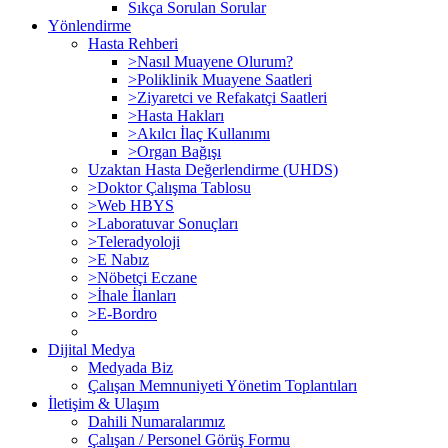
Sıkça Sorulan Sorular
Yönlendirme
Hasta Rehberi
>Nasıl Muayene Olurum?
>Poliklinik Muayene Saatleri
>Ziyaretci ve Refakatçi Saatleri
>Hasta Hakları
>Akılcı İlaç Kullanımı
>Organ Bağışı
Uzaktan Hasta Değerlendirme (UHDS)
>Doktor Çalışma Tablosu
>Web HBYS
>Laboratuvar Sonuçları
>Teleradyoloji
>E Nabız
>Nöbetçi Eczane
>İhale İlanları
>E-Bordro
Dijital Medya
Medyada Biz
Çalışan Memnuniyeti Yönetim Toplantıları
İletişim & Ulaşım
Dahili Numaralarımız
Çalışan / Personel Görüş Formu