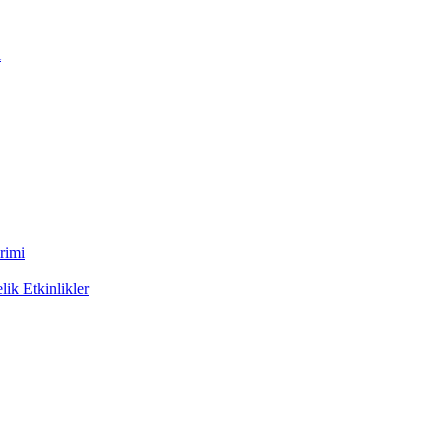
ı
rimi
ik Etkinlikler