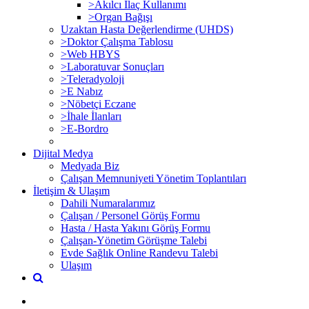
>Akılcı İlaç Kullanımı
>Organ Bağışı
Uzaktan Hasta Değerlendirme (UHDS)
>Doktor Çalışma Tablosu
>Web HBYS
>Laboratuvar Sonuçları
>Teleradyoloji
>E Nabız
>Nöbetçi Eczane
>İhale İlanları
>E-Bordro
Dijital Medya
Medyada Biz
Çalışan Memnuniyeti Yönetim Toplantıları
İletişim & Ulaşım
Dahili Numaralarımız
Çalışan / Personel Görüş Formu
Hasta / Hasta Yakını Görüş Formu
Çalışan-Yönetim Görüşme Talebi
Evde Sağlık Online Randevu Talebi
Ulaşım