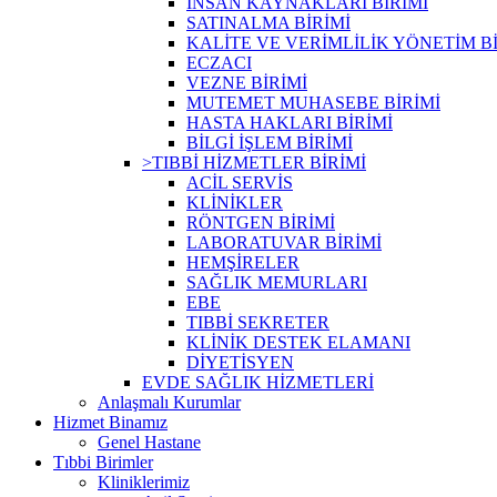
İNSAN KAYNAKLARI BİRİMİ
SATINALMA BİRİMİ
KALİTE VE VERİMLİLİK YÖNETİM Bİ
ECZACI
VEZNE BİRİMİ
MUTEMET MUHASEBE BİRİMİ
HASTA HAKLARI BİRİMİ
BİLGİ İŞLEM BİRİMİ
>TIBBİ HİZMETLER BİRİMİ
ACİL SERVİS
KLİNİKLER
RÖNTGEN BİRİMİ
LABORATUVAR BİRİMİ
HEMŞİRELER
SAĞLIK MEMURLARI
EBE
TIBBİ SEKRETER
KLİNİK DESTEK ELAMANI
DİYETİSYEN
EVDE SAĞLIK HİZMETLERİ
Anlaşmalı Kurumlar
Hizmet Binamız
Genel Hastane
Tıbbi Birimler
Kliniklerimiz