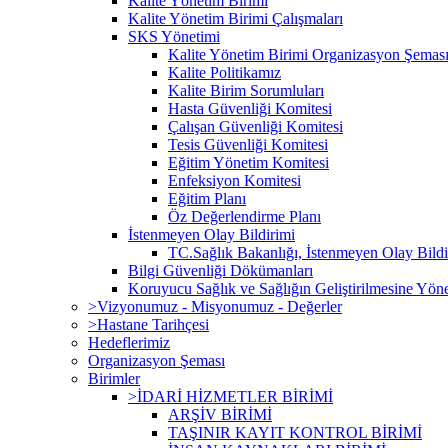
Kalite Yönetim Birimi
Kalite Yönetim Birimi Çalışmaları
SKS Yönetimi
Kalite Yönetim Birimi Organizasyon Şemas
Kalite Politikamız
Kalite Birim Sorumluları
Hasta Güvenliği Komitesi
Çalışan Güvenliği Komitesi
Tesis Güvenliği Komitesi
Eğitim Yönetim Komitesi
Enfeksiyon Komitesi
Eğitim Planı
Öz Değerlendirme Planı
İstenmeyen Olay Bildirimi
TC.Sağlık Bakanlığı, İstenmeyen Olay Bildi
Bilgi Güvenliği Dökümanları
Koruyucu Sağlık ve Sağlığın Geliştirilmesine Yönel
>Vizyonumuz - Misyonumuz - Değerler
>Hastane Tarihçesi
Hedeflerimiz
Organizasyon Şeması
Birimler
>İDARİ HİZMETLER BİRİMİ
ARŞİV BİRİMİ
TAŞINIR KAYIT KONTROL BİRİMİ