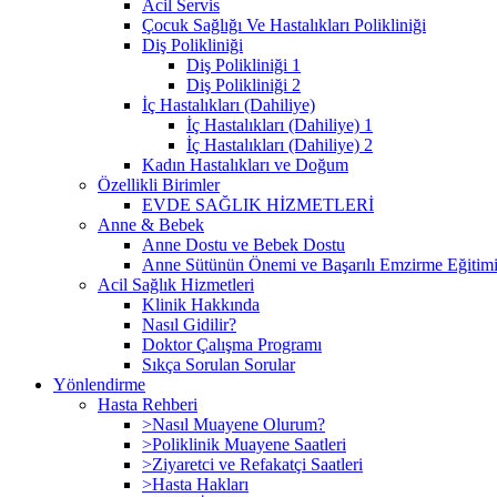
Acil Servis
Çocuk Sağlığı Ve Hastalıkları Polikliniği
Diş Polikliniği
Diş Polikliniği 1
Diş Polikliniği 2
İç Hastalıkları (Dahiliye)
İç Hastalıkları (Dahiliye) 1
İç Hastalıkları (Dahiliye) 2
Kadın Hastalıkları ve Doğum
Özellikli Birimler
EVDE SAĞLIK HİZMETLERİ
Anne & Bebek
Anne Dostu ve Bebek Dostu
Anne Sütünün Önemi ve Başarılı Emzirme Eğitim
Acil Sağlık Hizmetleri
Klinik Hakkında
Nasıl Gidilir?
Doktor Çalışma Programı
Sıkça Sorulan Sorular
Yönlendirme
Hasta Rehberi
>Nasıl Muayene Olurum?
>Poliklinik Muayene Saatleri
>Ziyaretci ve Refakatçi Saatleri
>Hasta Hakları