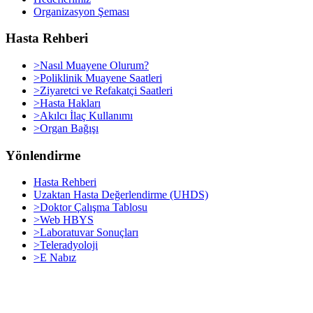
Organizasyon Şeması
Hasta Rehberi
>Nasıl Muayene Olurum?
>Poliklinik Muayene Saatleri
>Ziyaretci ve Refakatçi Saatleri
>Hasta Hakları
>Akılcı İlaç Kullanımı
>Organ Bağışı
Yönlendirme
Hasta Rehberi
Uzaktan Hasta Değerlendirme (UHDS)
>Doktor Çalışma Tablosu
>Web HBYS
>Laboratuvar Sonuçları
>Teleradyoloji
>E Nabız