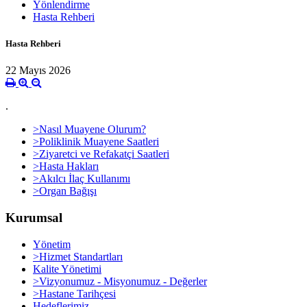
Yönlendirme
Hasta Rehberi
Hasta Rehberi
22 Mayıs 2026
.
>Nasıl Muayene Olurum?
>Poliklinik Muayene Saatleri
>Ziyaretci ve Refakatçi Saatleri
>Hasta Hakları
>Akılcı İlaç Kullanımı
>Organ Bağışı
Kurumsal
Yönetim
>Hizmet Standartları
Kalite Yönetimi
>Vizyonumuz - Misyonumuz - Değerler
>Hastane Tarihçesi
Hedeflerimiz