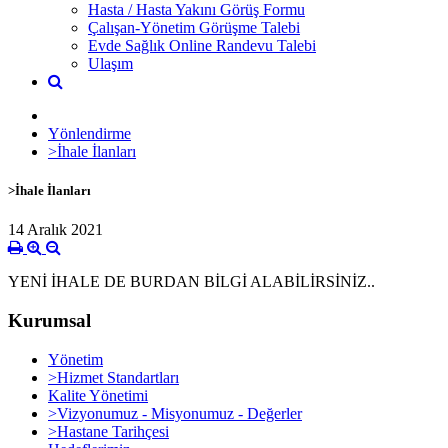
Hasta / Hasta Yakını Görüş Formu
Çalışan-Yönetim Görüşme Talebi
Evde Sağlık Online Randevu Talebi
Ulaşım
Yönlendirme
>İhale İlanları
>İhale İlanları
14 Aralık 2021
YENİ İHALE DE BURDAN BİLGİ ALABİLİRSİNİZ..
Kurumsal
Yönetim
>Hizmet Standartları
Kalite Yönetimi
>Vizyonumuz - Misyonumuz - Değerler
>Hastane Tarihçesi