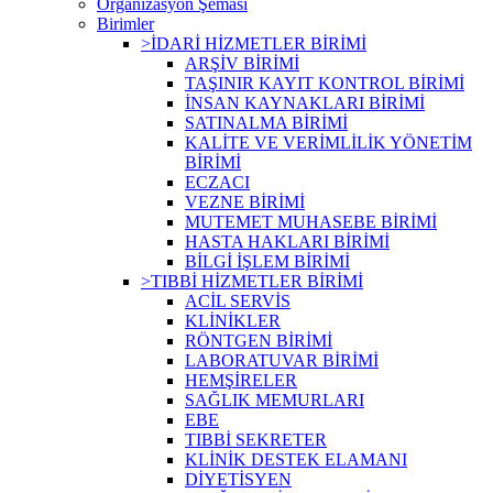
Organizasyon Şeması
Birimler
>İDARİ HİZMETLER BİRİMİ
ARŞİV BİRİMİ
TAŞINIR KAYIT KONTROL BİRİMİ
İNSAN KAYNAKLARI BİRİMİ
SATINALMA BİRİMİ
KALİTE VE VERİMLİLİK YÖNETİM
BİRİMİ
ECZACI
VEZNE BİRİMİ
MUTEMET MUHASEBE BİRİMİ
HASTA HAKLARI BİRİMİ
BİLGİ İŞLEM BİRİMİ
>TIBBİ HİZMETLER BİRİMİ
ACİL SERVİS
KLİNİKLER
RÖNTGEN BİRİMİ
LABORATUVAR BİRİMİ
HEMŞİRELER
SAĞLIK MEMURLARI
EBE
TIBBİ SEKRETER
KLİNİK DESTEK ELAMANI
DİYETİSYEN