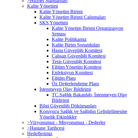
>Hizmet Standartları
Kalite Yönetimi
Kalite Yönetim Birimi
Kalite Yönetim Birimi Çalışmaları
SKS Yönetimi
Kalite Yönetim Birimi Organizasyon
Şeması
Kalite Politikamız
Kalite Birim Sorumluları
Hasta Güvenliği Komitesi
Çalışan Güvenliği Komitesi
Tesis Güvenliği Komitesi
Eğitim Yönetim Komitesi
Enfeksiyon Komitesi
Eğitim Planı
Öz Değerlendirme Planı
İstenmeyen Olay Bildirimi
TC.Sağlık Bakanlığı, İstenmeyen Olay
Bildirimi
Bilgi Güvenliği Dökümanları
Koruyucu Sağlık ve Sağlığın Geliştirilmesine
Yönelik Etkinlikler
>Vizyonumuz - Misyonumuz - Değerler
>Hastane Tarihçesi
Hedeflerimiz