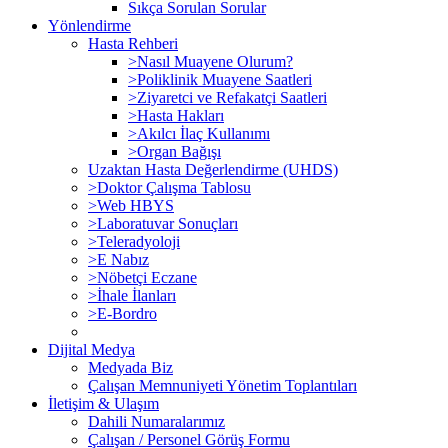
Sıkça Sorulan Sorular
Yönlendirme
Hasta Rehberi
>Nasıl Muayene Olurum?
>Poliklinik Muayene Saatleri
>Ziyaretci ve Refakatçi Saatleri
>Hasta Hakları
>Akılcı İlaç Kullanımı
>Organ Bağışı
Uzaktan Hasta Değerlendirme (UHDS)
>Doktor Çalışma Tablosu
>Web HBYS
>Laboratuvar Sonuçları
>Teleradyoloji
>E Nabız
>Nöbetçi Eczane
>İhale İlanları
>E-Bordro
Dijital Medya
Medyada Biz
Çalışan Memnuniyeti Yönetim Toplantıları
İletişim & Ulaşım
Dahili Numaralarımız
Çalışan / Personel Görüş Formu