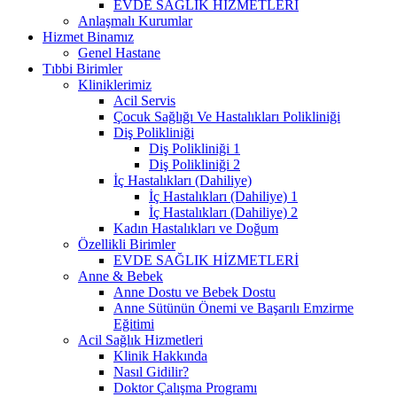
EVDE SAĞLIK HİZMETLERİ
Anlaşmalı Kurumlar
Hizmet Binamız
Genel Hastane
Tıbbi Birimler
Kliniklerimiz
Acil Servis
Çocuk Sağlığı Ve Hastalıkları Polikliniği
Diş Polikliniği
Diş Polikliniği 1
Diş Polikliniği 2
İç Hastalıkları (Dahiliye)
İç Hastalıkları (Dahiliye) 1
İç Hastalıkları (Dahiliye) 2
Kadın Hastalıkları ve Doğum
Özellikli Birimler
EVDE SAĞLIK HİZMETLERİ
Anne & Bebek
Anne Dostu ve Bebek Dostu
Anne Sütünün Önemi ve Başarılı Emzirme
Eğitimi
Acil Sağlık Hizmetleri
Klinik Hakkında
Nasıl Gidilir?
Doktor Çalışma Programı