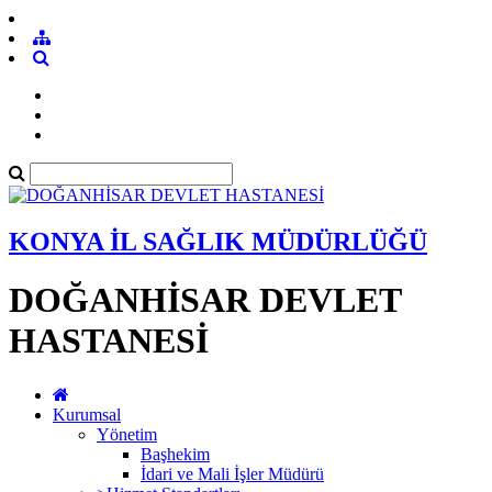
KONYA İL SAĞLIK MÜDÜRLÜĞÜ
DOĞANHİSAR DEVLET
HASTANESİ
Kurumsal
Yönetim
Başhekim
İdari ve Mali İşler Müdürü