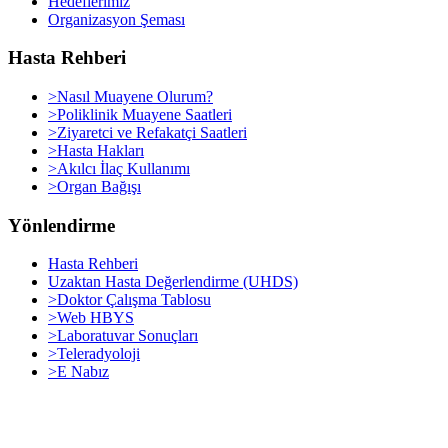
Hedeflerimiz
Organizasyon Şeması
Hasta Rehberi
>Nasıl Muayene Olurum?
>Poliklinik Muayene Saatleri
>Ziyaretci ve Refakatçi Saatleri
>Hasta Hakları
>Akılcı İlaç Kullanımı
>Organ Bağışı
Yönlendirme
Hasta Rehberi
Uzaktan Hasta Değerlendirme (UHDS)
>Doktor Çalışma Tablosu
>Web HBYS
>Laboratuvar Sonuçları
>Teleradyoloji
>E Nabız